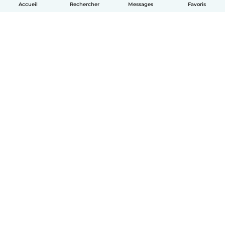
Accueil
Rechercher
Messages
Favoris
Français
Comment ça marche
Aide
Conditions et confidentialité
Tarifs
Coordonnées de l'entreprise
Babysits pour les entreprises
Les normes communautaires