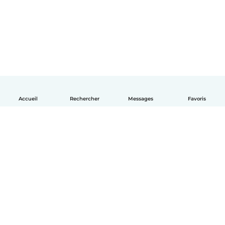
Accueil
Rechercher
Messages
Favoris
Français
Comment ça marche
Aide
Conditions et confidentialité
Tarifs