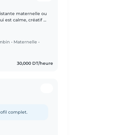
istante maternelle ou
 est calme, créatif et
un à l'aise avec les
mbin
•
Maternelle
•
30,000 DT/heure
ofil complet.