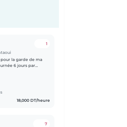
1
ntaoui
 pour la garde de ma
ournée 6 jours par
de septembre). Je
es
18,000 DT/heure
7