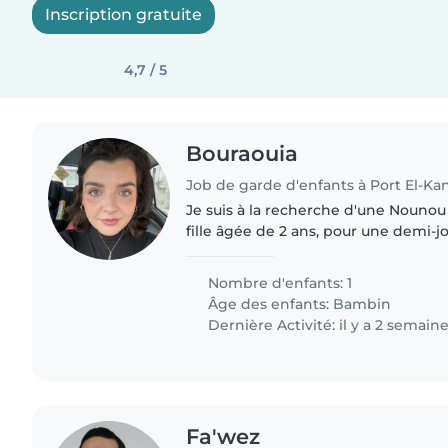
Inscription gratuite
4,7 / 5
Bouraouia
Job de garde d'enfants à Port El-Ka
Je suis à la recherche d'une Nounou
fille âgée de 2 ans, pour une demi-j
semaine pendant un mois (le mois 
veux quelqu'un de..
Nombre d'enfants: 1
Âge des enfants:
Bambin
Dernière Activité: il y a 2 semain
Fa'wez