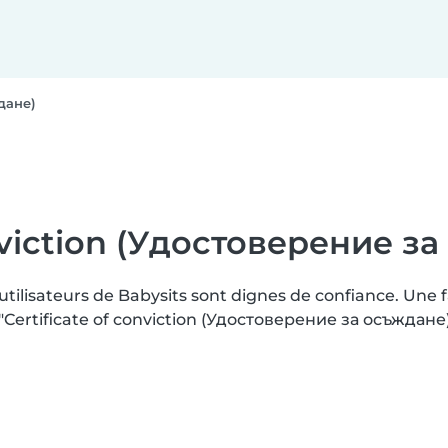
ждане)
onviction (Удостоверение з
 utilisateurs de Babysits sont dignes de confiance. Une
Certificate of conviction (Удостоверение за осъждане)"