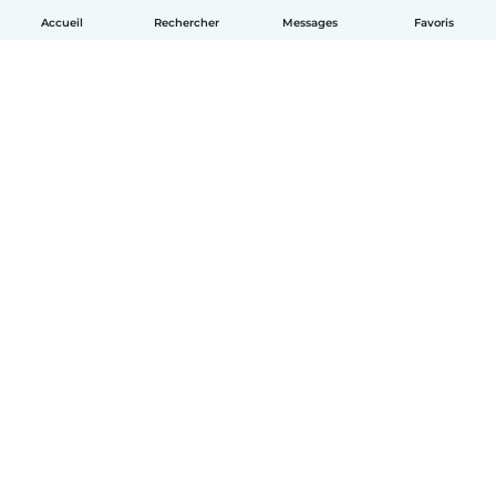
Accueil
Rechercher
Messages
Favoris
Français
Comment ça marche
Aide
Conditions et confidentialité
Tarifs
Coordonnées de l'entreprise
Babysits pour les entreprises
Les normes communautaires