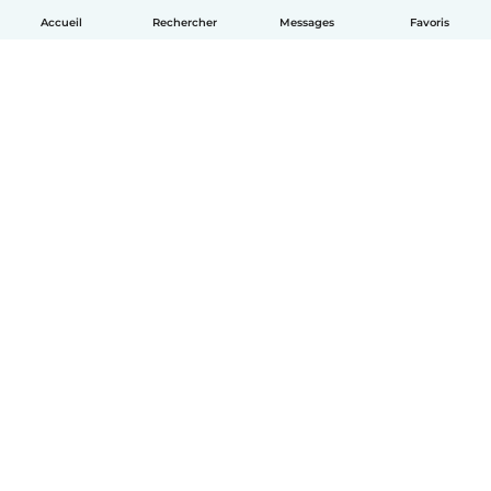
Accueil
Rechercher
Messages
Favoris
Français
Comment ça marche
Aide
Conditions et confidentialité
Tarifs
Coordonnées de l'entreprise
Babysits pour les entreprises
Les normes communautaires