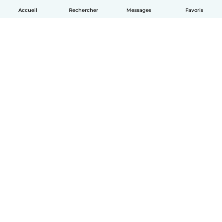
Accueil
Rechercher
Messages
Favoris
Français
Comment ça marche
Aide
Conditions et confidentialité
Tarifs
Coordonnées de l'entreprise
Babysits pour les entreprises
Les normes communautaires