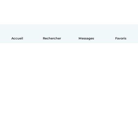
Accueil
Rechercher
Messages
Favoris
Français
Comment ça marche
Aide