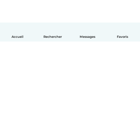
Accueil
Rechercher
Messages
Favoris
Français
Comment ça marche
Aide
Conditions et confidentialité
Tarifs
Coordonnées de l'entreprise