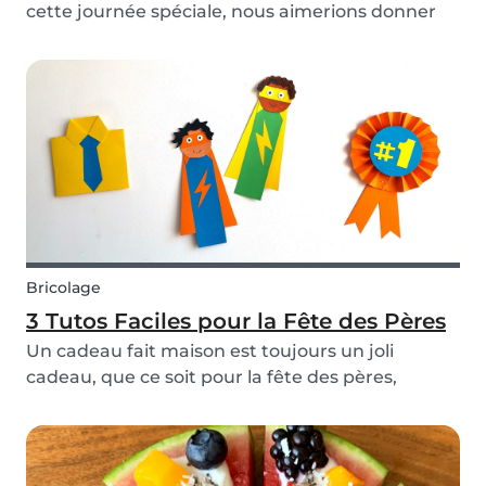
cette journée spéciale, nous aimerions donner
un peu plus d'amour à nos pères et figures
paternelles de soutien et de compassion.
Bricolage
3 Tutos Faciles pour la Fête des Pères
Un cadeau fait maison est toujours un joli
cadeau, que ce soit pour la fête des pères,
l'anniversaire de quelqu'un ou même
simplement pour montrer combien vous
appréciez cette personne. Ces 3 idées de
bricolage simples pour les enfants n...