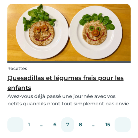
mesures dès maintenant ! Il est bien connu que
les enfants n'aiment pas les cours théoriques.
Par...
Recettes
Quesadillas et légumes frais pour les
enfants
Avez-vous déjà passé une journée avec vos
petits quand ils n’ont tout simplement pas envie
de manger les légumes que vous essayez de leur
servir ? On vous partage ici la formule magique !
1
...
6
7
8
...
15
Si vous cherchez une collation saine et
mignonne...