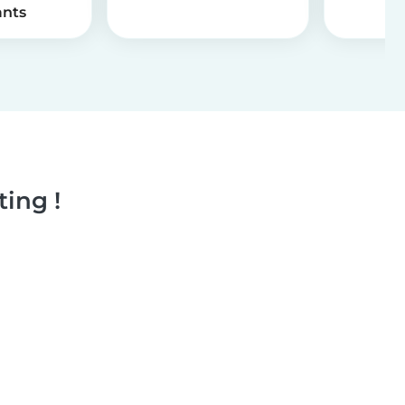
ants
ing !