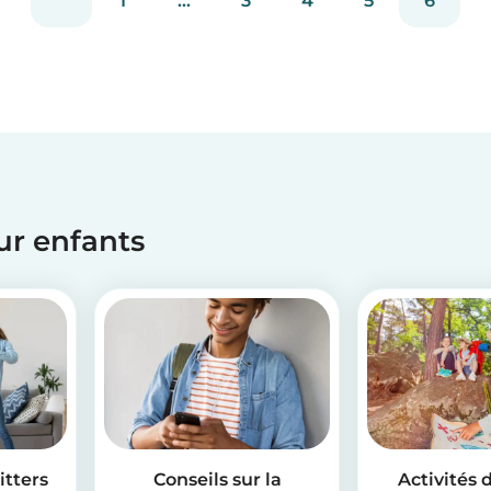
1
...
3
4
5
6
our enfants
itters
Conseils sur la
Activités 