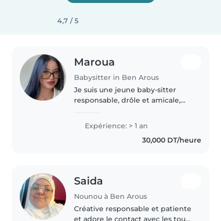
4,7 / 5
Maroua
Babysitter in Ben Arous
Je suis une jeune baby-sitter
responsable, drôle et amicale,
avec une expérience d'un an en
garde d'enfants de tous les âges.
Expérience: > 1 an
Je parle anglais, arabe et français,
30,000 DT/heure
et j'adore le dessin,..
Saida
Nounou à Ben Arous
Créative responsable et patiente
et adore le contact avec les tout