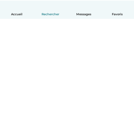
Accueil
Rechercher
Messages
Favoris
Français
Comment ça marche
Aide
Conditions et confidentialité
Tarifs
Coordonnées de l'entreprise
Babysits pour les entreprises
Les normes communautaires