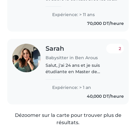
petit
Expérience: > 11 ans
70,000 DT/heure
Sarah
2
Babysitter in Ben Arous
Salut, j'ai 24 ans et je suis
étudiante en Master de
recherche en Droit public. Même
si je n’ai pas encore d’expérience
Expérience: > 1 an
professionnelle dans la garde
40,000 DT/heure
d’enfants, j’ai une vraie passion..
Dézoomer sur la carte pour trouver plus de
résultats.