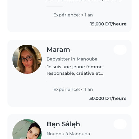
enfants et passer du temps avec
eux. Je suis entraîneuse de
Expérience: < 1 an
handball pour des enfants, ce
19,000 DT/heure
qui m'a permis de développer..
Maram
Babysitter in Manouba
Je suis une jeune femme
responsable, créative et
patiente, idéalement pour
s'occuper de vos enfants. Je
Expérience: < 1 an
parle couramment anglais, arabe,
50,000 DT/heure
espagnol et français. J'ai une
formation d'aide..
Bęn Sâlęh
Nounou à Manouba