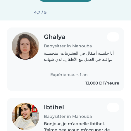
4,7 / 5
Ghalya
Babysitter in Manouba
أنا جليسة أطفال في العشرينات، متحمسة
وراغبة في العمل مع الأطفال.. لدي شهادة
ماجستير في العلوم العصبية والحيوية. أنا
أتحمل المسئولية، ودود، وأحب القراءة،
Expérience: < 1 an
والتحدث عن اللغات، ولعب الألعاب...
13,000 DT/heure
Ibtihel
Babysitter in Manouba
Bonjour, je m'appelle Ibtihel.
J'aime beaucoup m'occuper des