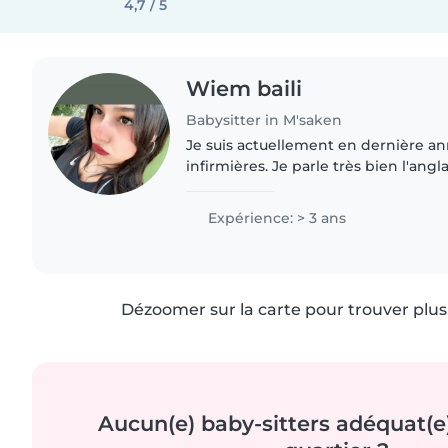
4,7 / 5
Wiem baili
Babysitter in M'saken
Je suis actuellement en dernière a
infirmières. Je parle très bien l'anglai
J'aime beaucoup travailler avec les 
je suis intéressée..
Expérience: > 3 ans
Dézoomer sur la carte pour trouver plus 
Aucun(e) baby-sitters adéquat(e