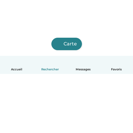
Carte
Accueil
Rechercher
Messages
Favoris
Français
Comment ça marche
Aide
Conditions et confidentialité
Tarifs