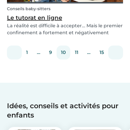
Conseils baby-sitters
Le tutorat en ligne
La réalité est difficile à accepter... Mais le premier
confinement a fortement et négativement
affecté le niveau scolaire des enfants. C'est
pourquoi les baby-sitters peuvent être vos
1
...
9
10
11
...
15
sauveurs ou sauveuses en aidant vos enfants
avec leur...
Idées, conseils et activités pour
enfants