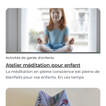
grands-parents ! Cette carte à faire soi même est
le moyen idéal de créer un cadeau personnalisé
pour nos proches. Nous avons créé deux
exemples de c...
Activités de garde d'enfants
Atelier méditation pour enfant
La méditation en pleine conscience est pleine de
bienfaits pour vos enfants. En ces temps
anxiogènes la méditation aide à prendre
conscience de ses sentiments et à faire
abstraction de nos émotions superflues et
néfastes. S’il peut être...