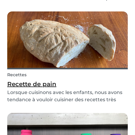
roule comme sur des roulettes chez vous ?
Babysits vous aide avec cette article décrivant
comment organiser un planning journalier
pour...
Recettes
Recette de pain
Lorsque cuisinons avec les enfants, nous avons
tendance à vouloir cuisiner des recettes très
gourmandes comme des gâteaux. Mais
pourquoi ne pas leur faire découvrir quelque
chose de plus simple et de plus sain ? Cette
recette de pain fac...