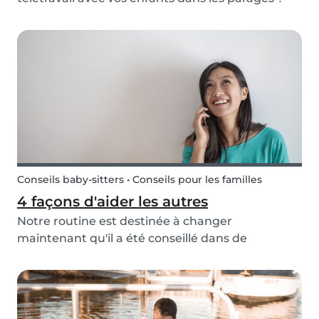
Votre travail ne vous oblige probablement pas à
aller au bureau ou à être dans un endroit
spécifique du lundi au vendredi. Le travail à
domicile...
Conseils baby-sitters • Conseils pour les familles
4 façons d'aider les autres
Notre routine est destinée à changer
maintenant qu'il a été conseillé dans de
nombreux pays de rester à l'intérieur autant que
possible et de ne pas sortir si vous ne vous sentez
pas bien. Pour certaines personnes, ce conseil
frappe beau...